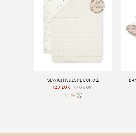
GEWICHTSDECKE BUNDLE
BA
128 EUR
170 EUR
Over the Moon Nature
Over the Moon Rose
Leaf