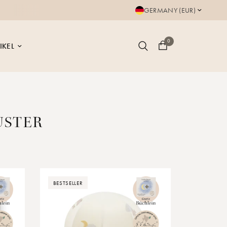
250.000+ glückliche E
GERMANY (EUR)
0
IKEL
USTER
BESTSELLER