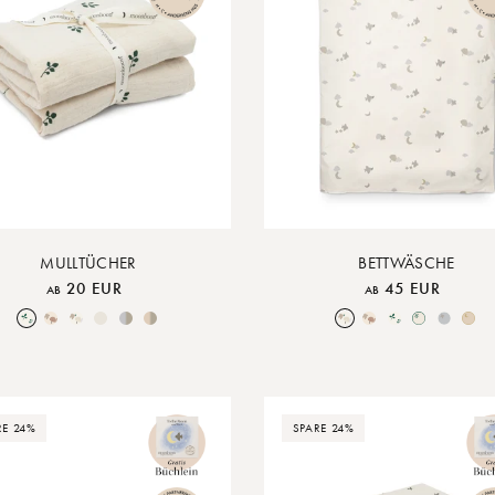
MULLTÜCHER
BETTWÄSCHE
20 EUR
45 EUR
AB
AB
Leaf
Over the Moon Rose
Over the Moon Nature
Nature
Blue Mix
Rose Mix
Over the Moon Nature
Over the Moon Rose
Leaf
Piped Nature
Piped Lunar Rock
Piped Rose 
RE 24%
SPARE 24%