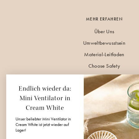
MEHR ERFAHREN
Über Uns
Umweltbewusstsein
Material-Leitfaden
Choose Safety
Help Center
Endlich wieder da:
Karriere
Mini Ventilator in
Mieten
Cream White
B2B & Großhandel
Unser beliebter Mini Ventilator in
Moonboon App
Cream White ist jetzt wieder auf
Lager!