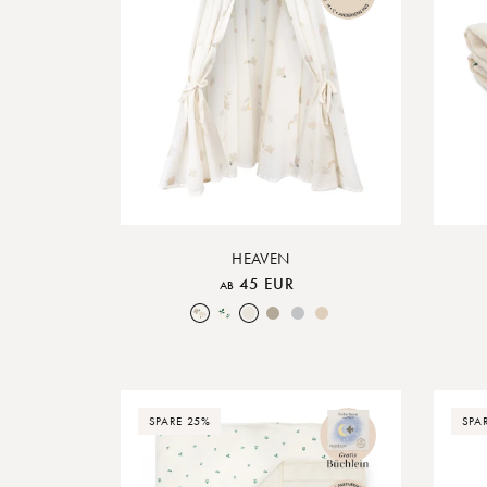
HEAVEN
45 EUR
AB
Over the Moon Nature
Leaf
Nature
Earth
Lunar Rock
Rose Cloud
SPARE 25%
SPA