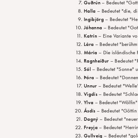
Guðrún
– Bedeutet "Gott
Halla
– Bedeutet "die, di
Ingibjörg
– Bedeutet "Hel
Jóhanna
– Bedeutet "Gott
Katrín
– Eine Variante vo
Lára
– Bedeutet "berühmt
Máría
– Die isländische 
Ragnheiður
– Bedeutet "R
Sól
– Bedeutet "Sonne" u
Þóra
– Bedeutet "Donneng
Unnur
– Bedeutet "Welle"
Vigdís
– Bedeutet "Schlac
Ylva
– Bedeutet "Wölfin" 
Ásdís
– Bedeutet "Göttin 
Dagný
– Bedeutet "neuer
Freyja
– Bedeutet "Herrin
Gullveig
– Bedeutet "gol