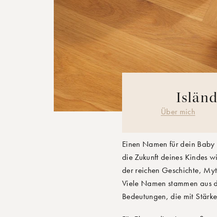
Islän
DAS MOONB
Über mich
Einen Namen für dein Baby 
die Zukunft deines Kindes w
der reichen Geschichte, Myt
Viele Namen stammen aus der
Bedeutungen, die mit Stärke