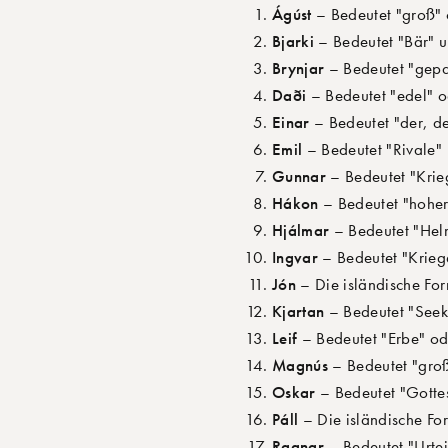
Ágúst
– Bedeutet "groß" o
Bjarki
– Bedeutet "Bär" u
Brynjar
– Bedeutet "gepan
Daði
– Bedeutet "edel" od
Einar
– Bedeutet "der, de
Emil
– Bedeutet "Rivale" 
Gunnar
– Bedeutet "Krieg
Hákon
– Bedeutet "hoher
Hjálmar
– Bedeutet "Helm
Ingvar
– Bedeutet "Kriege
Jón
– Die isländische For
Kjartan
– Bedeutet "Seekr
Leif
– Bedeutet "Erbe" od
Magnús
– Bedeutet "groß
Oskar
– Bedeutet "Gottes 
Páll
– Die isländische For
Ragnar
– Bedeutet "Urtei