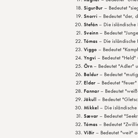
Sigurður
– Bedeutet "sieg
Snorri
– Bedeutet "der, de
Stefán
– Die isländische
Sveinn
– Bedeutet "Junge"
Tómas
– Die isländische 
Viggo
– Bedeutet "Kampf"
Yngvi
– Bedeutet "Held" u
Örn
– Bedeutet "Adler" un
Baldur
– Bedeutet "mutig"
Eldar
– Bedeutet "Feuer" 
Fannar
– Bedeutet "weiß"
Jökull
– Bedeutet "Gletsch
Mikkel
– Die isländische
Sævar
– Bedeutet "Seekri
Tómas
– Bedeutet "Zwilli
Víðir
– Bedeutet "weit" o