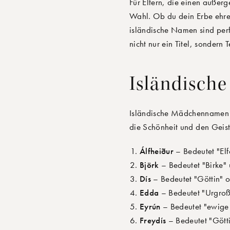
Für Eltern, die einen auße
Wahl. Ob du dein Erbe ehre
isländische Namen sind perf
nicht nur ein Titel, sondern
Isländisc
Isländische Mädchennamen s
die Schönheit und den Geist
Álfheiður
– Bedeutet "Elf
Björk
– Bedeutet "Birke"
Dís
– Bedeutet "Göttin" o
Edda
– Bedeutet "Urgroßm
Eyrún
– Bedeutet "ewige 
Freydís
– Bedeutet "Götti