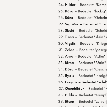
Hildur
– Bedeutet "Kampf"
Kára
– Bedeutet "lockig" 
Rúna
– Bedeutet "Geheimn
Sigríður
– Bedeutet "Sieg
Skuld
– Bedeutet "Schuld"
Tinna
– Bedeutet "klein" 
Vigdis
– Bedeutet "Kriegs
Zelda
– Bedeutet "gesegn
Arna
– Bedeutet "Adler" u
Birna
– Bedeutet "Bärin" 
Dóra
– Bedeutet "Geschen
Eydís
– Bedeutet "Inselgö
Freydís
– Bedeutet "edel
Gunnhildur
– Bedeutet "
Hilda
– Bedeutet "Kampf" 
Iðunn
– Bedeutet "zu ver