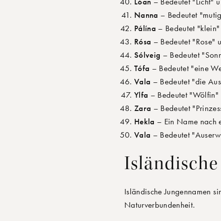
Lóan
– Bedeutet "Licht" un
Nanna
– Bedeutet "mutig"
Pálína
– Bedeutet "klein" 
Rósa
– Bedeutet "Rose" u
Sólveig
– Bedeutet "Sonn
Tófa
– Bedeutet "eine Web
Vala
– Bedeutet "die Aus
Ylfa
– Bedeutet "Wölfin" 
Zara
– Bedeutet "Prinzes
Hekla
– Ein Name nach ei
Vala
– Bedeutet "Auserwä
Isländisch
Isländische Jungennamen sin
Naturverbundenheit.