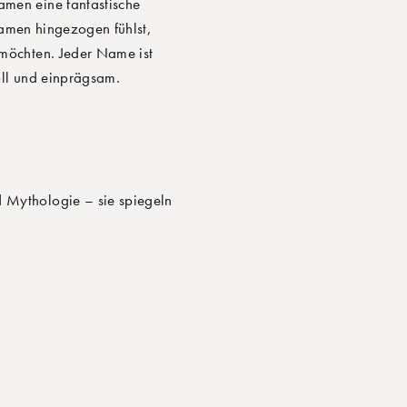
amen eine fantastische
amen hingezogen fühlst,
 möchten. Jeder Name ist
oll und einprägsam.
 Mythologie – sie spiegeln